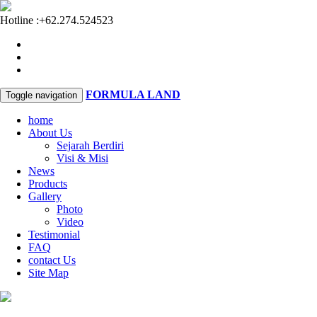
Hotline :
+62.274.524523
FORMULA LAND
Toggle navigation
home
About Us
Sejarah Berdiri
Visi & Misi
News
Products
Gallery
Photo
Video
Testimonial
FAQ
contact Us
Site Map